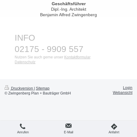
Geschäftsführer
Dipl.-Ing. Architekt
Benjamin Alfred Zwingenberg
INFO
02175 - 9909 557
Nutzen Sie auch gerne unser
Kontaktformular
.
Datenschutz
Login
Druckversion
|
Sitemap
Webansicht
© Zwingenberg Plan + Bauträger GmbH
Anrufen
E-Mail
Anfahrt